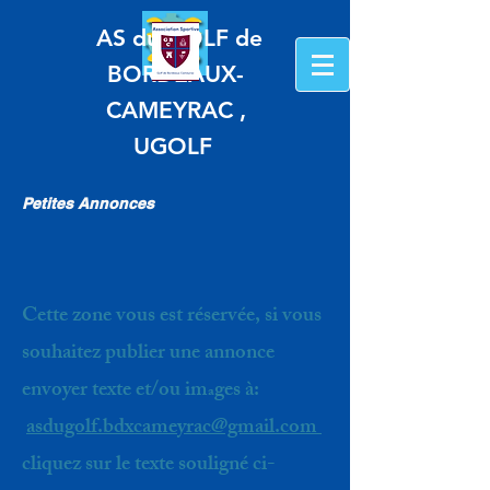
AS du GOLF de
BORDEAUX-
CAMEYRAC ,
UGOLF
Petites Annonces
Cette zone vous est réservée, si vous
souhaitez publier une annonce
envoyer texte et/ou im
ges à:
a
asdugolf.bdxcameyrac@gmail.com
cliquez sur le texte souligné ci-