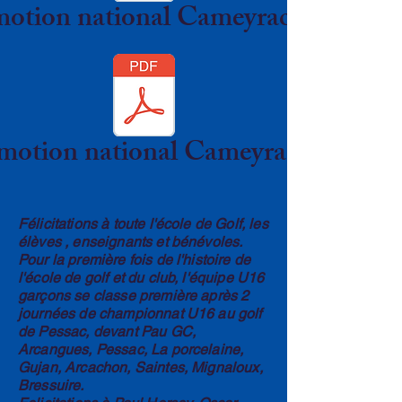
otion national Cameyrac 2023[683
otion national Cameyrac 2023[68
Félicitations à toute l'école de Golf, les
élèves , enseignants et bénévoles.
Pour la première fois de l'histoire de
l'école de golf et du club, l'équipe U16
garçons se classe première après 2
journées de championnat U16 au golf
de Pessac, devant Pau GC,
Arcangues, Pessac, La porcelaine,
Gujan, Arcachon, Saintes, Mignaloux,
Bressuire.