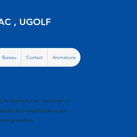
AC , UGOLF
Bureau
Contact
Animations
 Printemps, Eté, Automne et
ouvrir les compétitions à nos
avec greenfee).