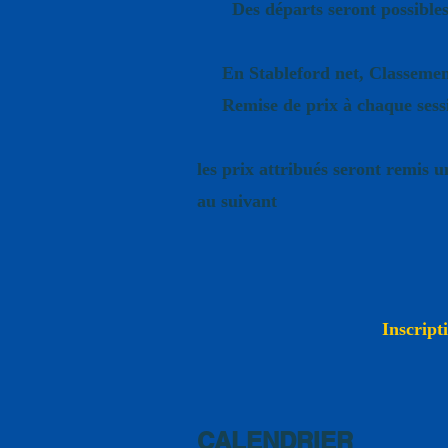
Des départs seront possibles le
En Stableford net, Classement 
Remise de prix à chaque session
les prix attribués seront remis u
au suivant
Droit de jeu membre
Inscript
Reservez ces da
CALENDRIER