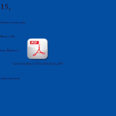
015,
rès bons scores près
 Merci à Mr
teau Bastian -
Saisonniales3-2015-résultats.pdf
rnière session/