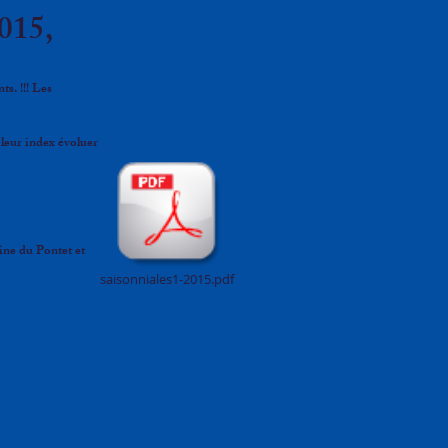
2015,
ts. !!! Les
 leur index évoluer
ne du Pontet et
saisonniales1-2015.pdf