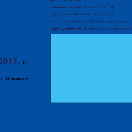
Résultats ci-contre,
Messieurs 1er Net: Arnaud Gouet (38)
Dames 1ere Net: Nicole Garenne (37)
Club de bois Messieurs/dames: Benjamin Cuesta
reportage photos JP Brachet, ci-dessous
ou via ce l
2015,
Un
ue - 23 joueuses et