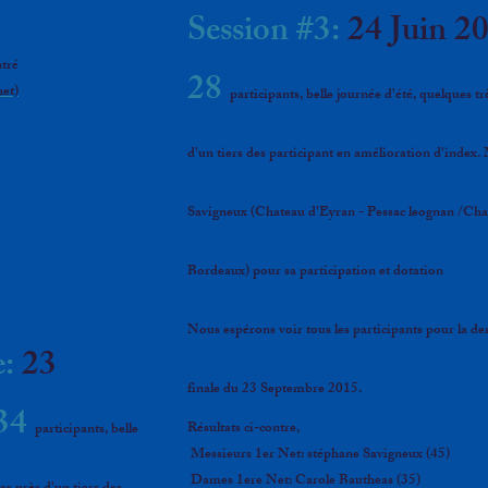
Session #3:
24 Juin 2
tré
28
het)
participants, belle journée d'été, quelques t
d'un tiers des participant en amélioration d'index.
Savigneux (Chateau d'Eyran - Pessac leognan /Cha
Bordeaux) pour sa participation et dotation
Nous espérons voir tous les participants pour la de
e:
23
finale du 23 Septembre 2015.
34
Résultats ci-contre,
participants, belle
Messieurs 1er Net: stéphane Savigneux (45)
Dames 1ere Net: Carole Bautheas (35)