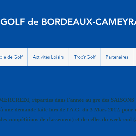
 GOLF de BORDEAUX-CAMEYR
ole de Golf
Activités Loisirs
Troc'nGolf
Partenaires
 MERCREDI, réparties dans l'année au gré des SAISONS (
e à une demande faite lors de l'A.G. du 3 Mars 2012, pour 
es compétitions de classement) et de celles du week-end (