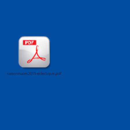
saisonniales2015-eclectique.pdf