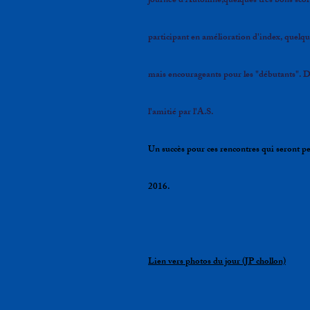
journée d'Automne,quelques très bons score
participant en amélioration d'index, quelqu
mais encourageants pour les "débutants". Do
l'amitié par l'A.S.
Un succès pour ces rencontres qui seront p
2016.
Lien vers photos du jour (JP chollon)