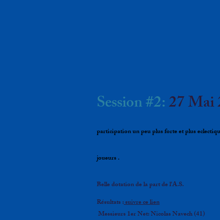
Session #2:
27 Mai 
participation un peu plus forte et plus eclectiq
joueurs .
Belle dotation de la part de l'A.S.
Résultats :
suivre ce lien
Messieurs 1er Net: Nicolas Navech (41)