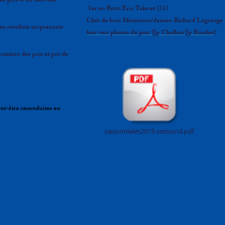
s près d'un tiers des
1er en Brut: Eric Talavet (31)
Club de bois Messieurs/dames: Richard Lagrange
es résultats surprenants
lien vers photos du jour (Jp Chollon/Jp Brachet)
tation des prix et pot de
eut-être reconduites en
saisonniales2015-session4.pdf