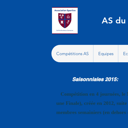
AS du
Compétitions AS
Equipes
Ec
Saisonniales 2015:
Compétition en 4 journées, le
une Finale), créée en 2012, suit
membres semainiers (en dehors d